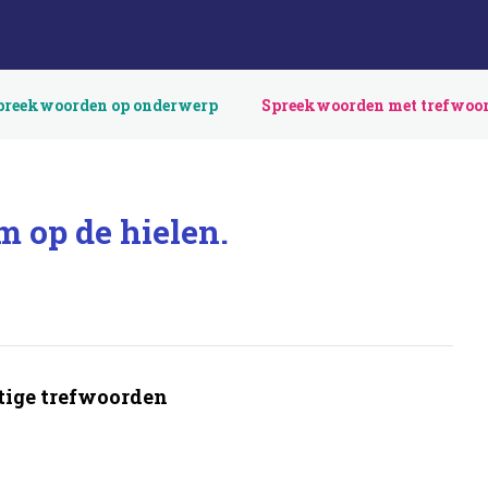
preekwoorden op onderwerp
Spreekwoorden met trefwoo
 op de hielen.
ige trefwoorden