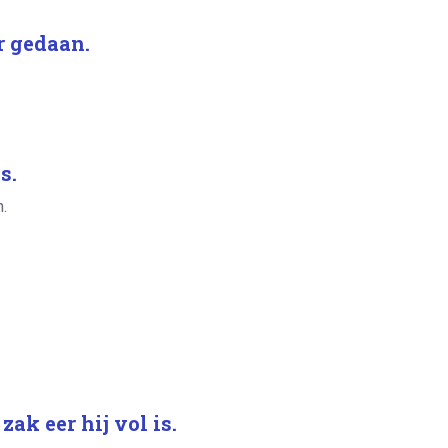
r gedaan.
s.
n.
ak eer hij vol is.