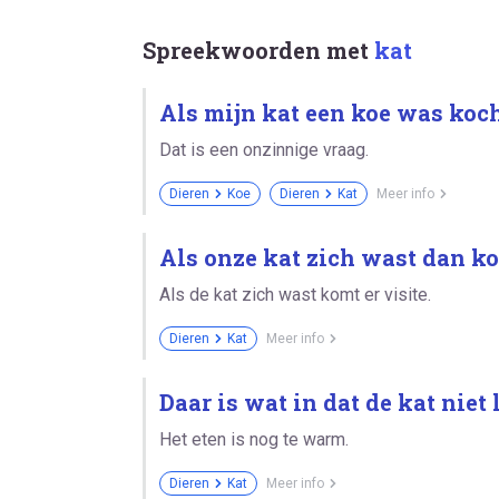
Spreekwoorden met
kat
Als mijn kat een koe was koch
Dat is een onzinnige vraag.
Dieren
Koe
Dieren
Kat
Meer info
Als onze kat zich wast dan ko
Als de kat zich wast komt er visite.
Dieren
Kat
Meer info
Daar is wat in dat de kat niet 
Het eten is nog te warm.
Dieren
Kat
Meer info