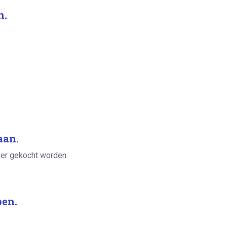
n.
aan.
eer gekocht worden.
pen.