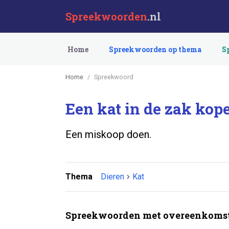
Spreekwoorden
.nl
Home
Spreekwoorden op thema
S
Home
Spreekwoord
Een kat in de zak kop
Een miskoop doen.
Thema
Dieren
Kat
Spreekwoorden met overeenkomst