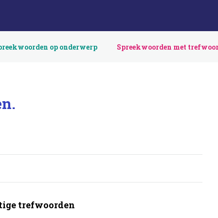
preekwoorden op onderwerp
Spreekwoorden met trefwoo
en.
ige trefwoorden