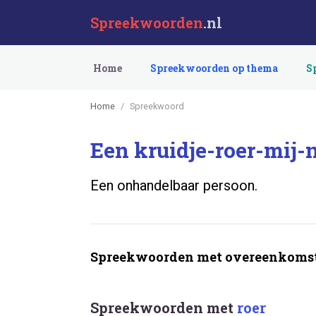
Spreekwoorden
.nl
Home
Spreekwoorden op thema
S
Home
Spreekwoord
Een kruidje-roer-mij-n
Een onhandelbaar persoon.
Spreekwoorden met overeenkomst
Spreekwoorden met
roer