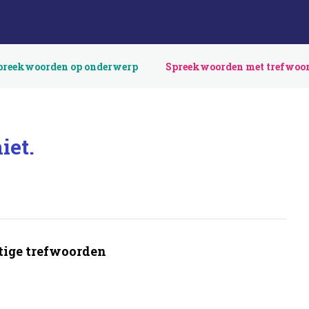
preekwoorden op onderwerp
Spreekwoorden met trefwoo
iet.
ige trefwoorden