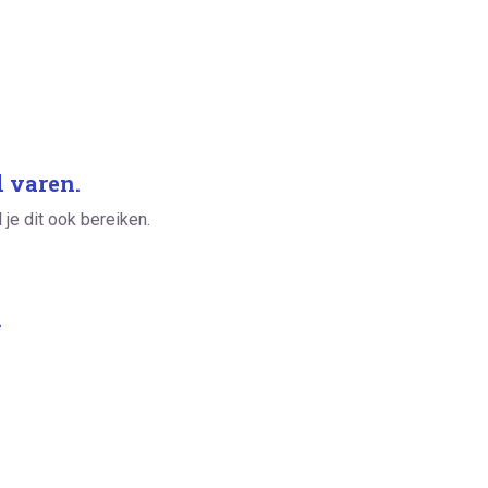
l varen.
l je dit ook bereiken.
.