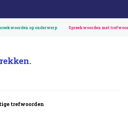
preekwoorden op onderwerp
Spreekwoorden met trefwoo
trekken.
ige trefwoorden