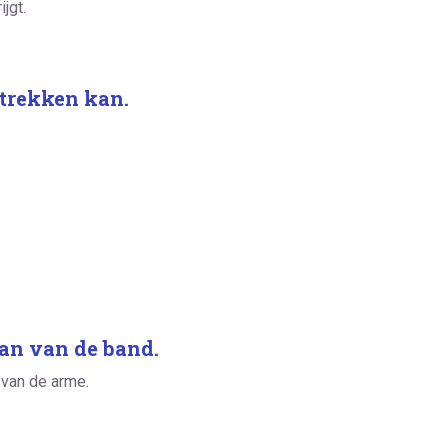
jgt.
e trekken kan.
dan van de band.
 van de arme.