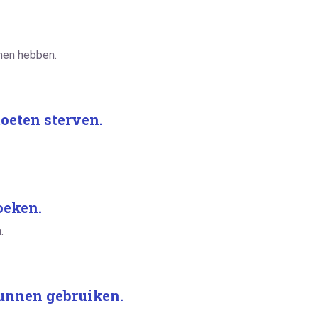
nen hebben.
oeten sterven.
oeken.
.
unnen gebruiken.