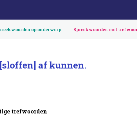
preekwoorden op onderwerp
Spreekwoorden met trefwoo
 [sloffen] af kunnen.
ige trefwoorden