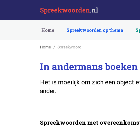
Spreekwoorden
.nl
Home
Spreekwoorden op thema
S
Home
Spreekwoord
In andermans boeken i
Het is moeilijk om zich een objecti
ander.
Spreekwoorden met overeenkomst