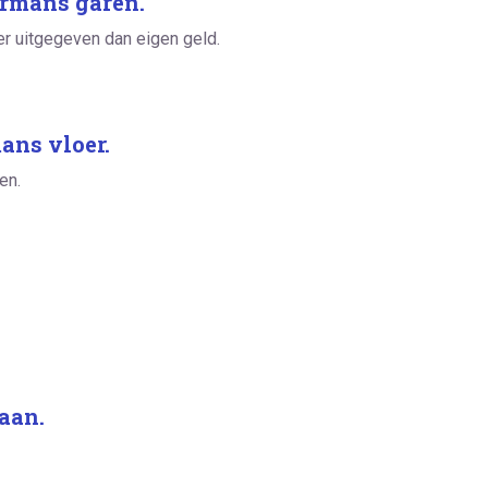
ermans garen.
er uitgegeven dan eigen geld.
ans vloer.
en.
aan.