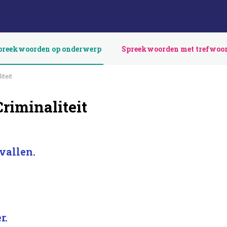
preekwoorden op onderwerp
Spreekwoorden met trefwoo
iteit
riminaliteit
vallen.
r.