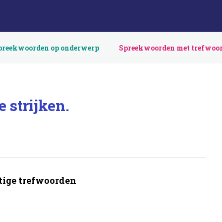
preekwoorden op onderwerp
Spreekwoorden met trefwoo
e strijken.
ige trefwoorden