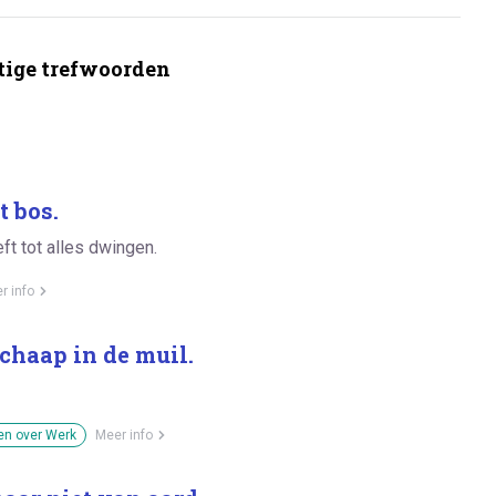
ige trefwoorden
t bos.
ft tot alles dwingen.
r info
chaap in de muil.
en over Werk
Meer info