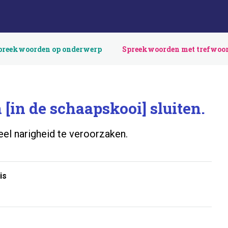
preekwoorden op onderwerp
Spreekwoorden met trefwoo
 [in de schaapskooi] sluiten.
el narigheid te veroorzaken.
is