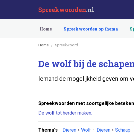
Spreekwoorden
.nl
Home
Spreekwoorden op thema
S
Home
Spreekwoord
De wolf bij de schapen
Iemand de mogelijkheid geven om ve
Spreekwoorden met soortgelijke beteken
De wolf tot herder maken.
Thema's
Dieren
Wolf
·
Dieren
Schaap