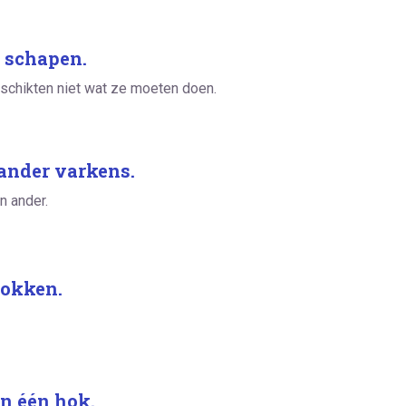
e schapen.
schikten niet wat ze moeten doen.
 ander varkens.
n ander.
bokken.
n één hok.