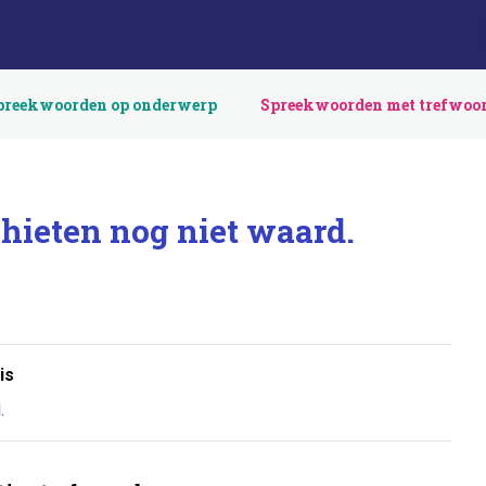
preekwoorden op onderwerp
Spreekwoorden met trefwoo
chieten nog niet waard.
is
.