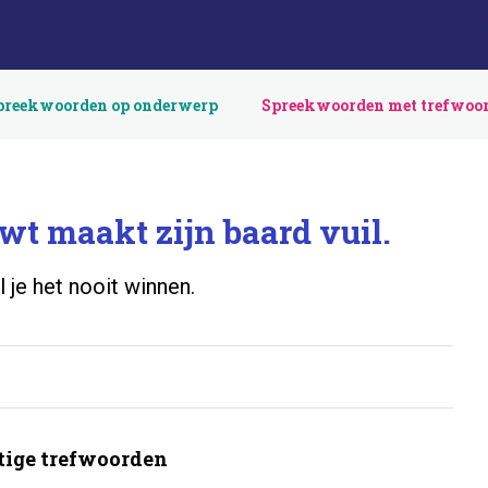
preekwoorden op onderwerp
Spreekwoorden met trefwoo
wt maakt zijn baard vuil.
 je het nooit winnen.
ige trefwoorden