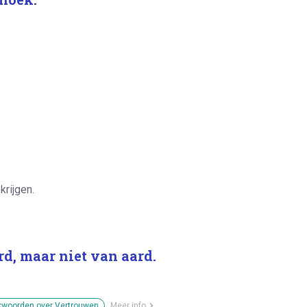
krijgen.
d, maar niet van aard.
kwoorden over Vertrouwen
Meer info