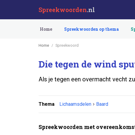
Spreekwoorden
.nl
Home
Spreekwoorden op thema
S
Home
Spreekwoord
Die tegen de wind spu
Als je tegen een overmacht vecht zul
Thema
Lichaamsdelen
Baard
Spreekwoorden met overeenkomst