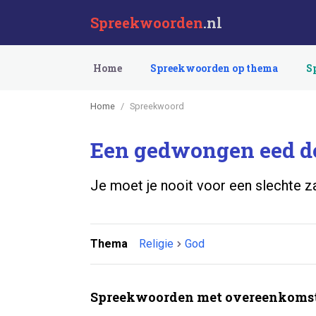
Spreekwoorden
.nl
Home
Spreekwoorden op thema
S
Home
Spreekwoord
Een gedwongen eed do
Je moet je nooit voor een slechte z
Thema
Religie
God
Spreekwoorden met overeenkomst