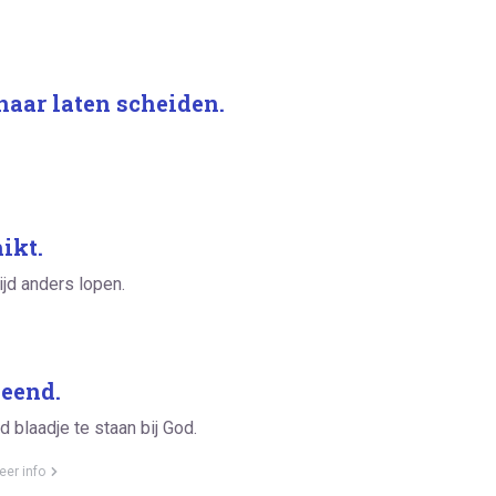
naar laten scheiden.
ikt.
ijd anders lopen.
leend.
 blaadje te staan bij God.
eer info