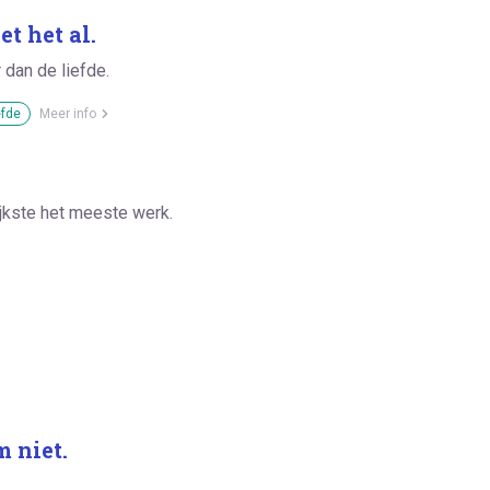
et het al.
r dan de liefde.
efde
Meer info
jkste het meeste werk.
m niet.