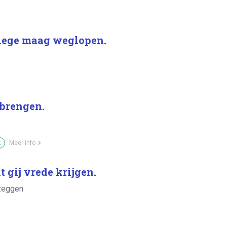
n lege maag weglopen.
 brengen.
k
Meer info
t gij vrede krijgen.
 zeggen