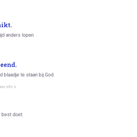
ikt.
ijd anders lopen.
leend.
 blaadje te staan bij God.
eer info
 best doet.