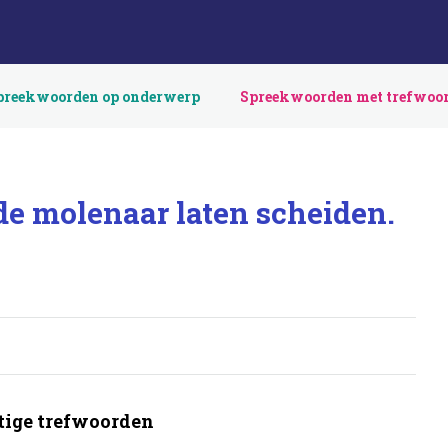
preekwoorden op onderwerp
Spreekwoorden met trefwoo
 de molenaar laten scheiden.
ige trefwoorden