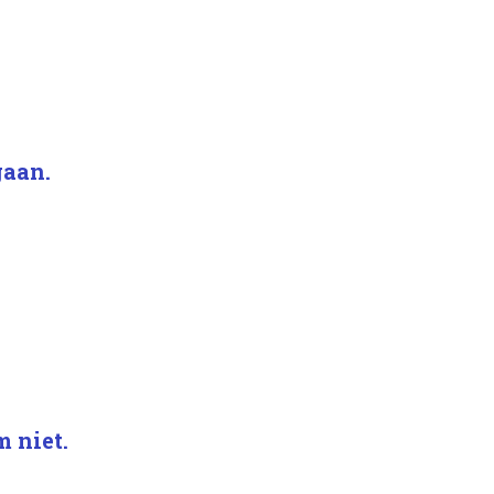
gaan.
m niet.