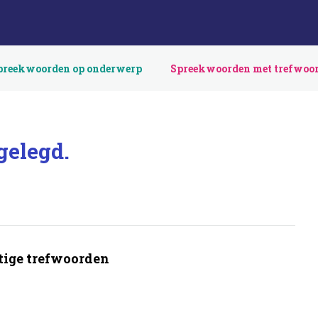
preekwoorden op onderwerp
Spreekwoorden met trefwoo
rgelegd.
ige trefwoorden