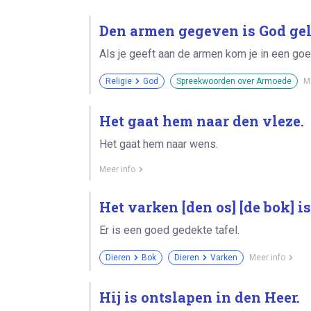
Den armen gegeven is God ge
Als je geeft aan de armen kom je in een goed
Religie
God
Spreekwoorden over Armoede
M
Het gaat hem naar den vleze.
Het gaat hem naar wens.
Meer info
Het varken [den os] [de bok] is
Er is een goed gedekte tafel.
Dieren
Bok
Dieren
Varken
Meer info
Hij is ontslapen in den Heer.