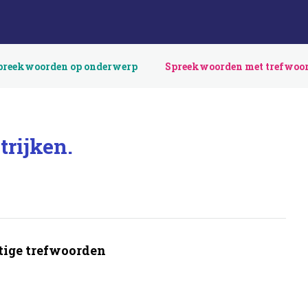
preekwoorden op onderwerp
Spreekwoorden met trefwoo
trijken.
ige trefwoorden