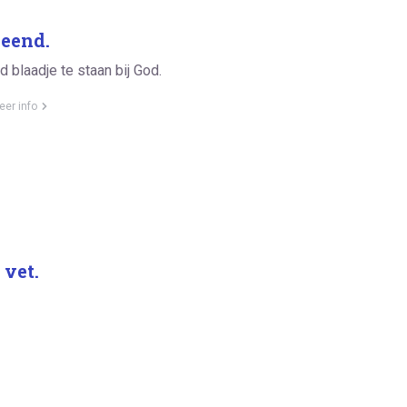
leend.
 blaadje te staan bij God.
eer info
 vet.