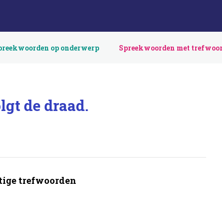
preekwoorden op onderwerp
Spreekwoorden met trefwoo
lgt de draad.
ige trefwoorden