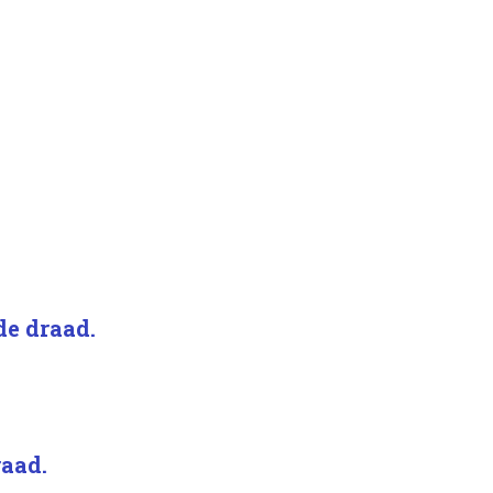
de draad.
raad.