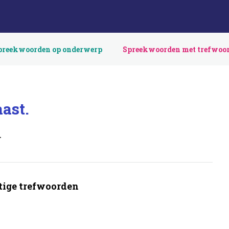
preekwoorden op onderwerp
Spreekwoorden met trefwoo
aast.
.
ige trefwoorden