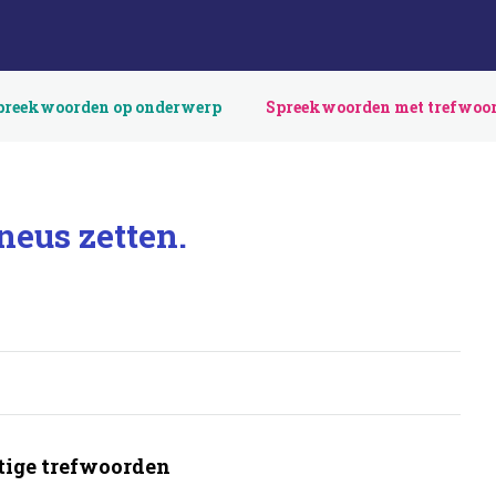
preekwoorden op onderwerp
Spreekwoorden met trefwoo
neus zetten.
ige trefwoorden