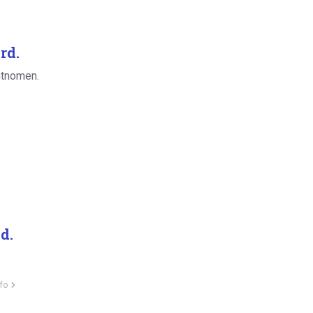
rd.
ntnomen.
d.
fo