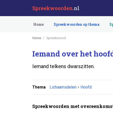
Spreekwoorden
.nl
Home
Spreekwoorden op thema
S
Home
Spreekwoord
Iemand over het hoof
Iemand telkens dwarszitten.
Thema
Lichaamsdelen
Hoofd
Spreekwoorden met overeenkomst