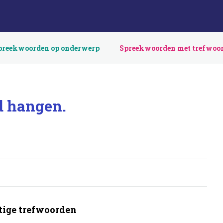
preekwoorden op onderwerp
Spreekwoorden met trefwoo
d hangen.
ige trefwoorden