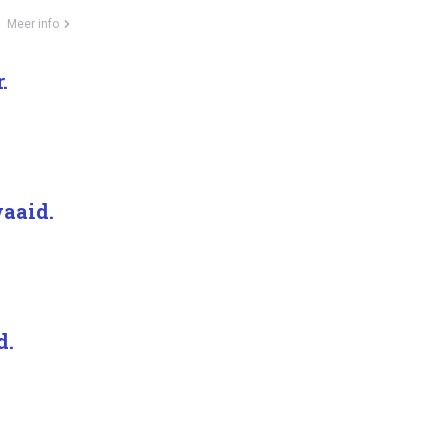
Meer info
.
waaid.
d.