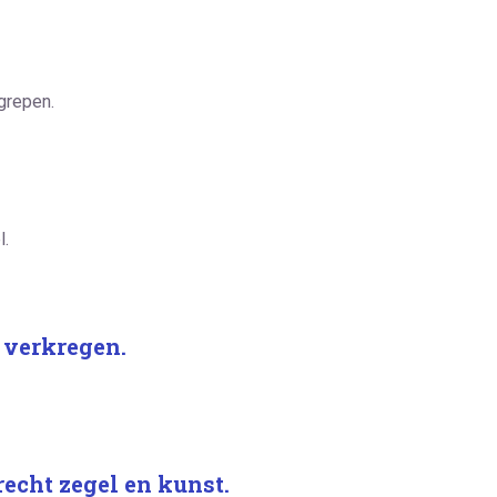
egrepen.
l.
 verkregen.
echt zegel en kunst.