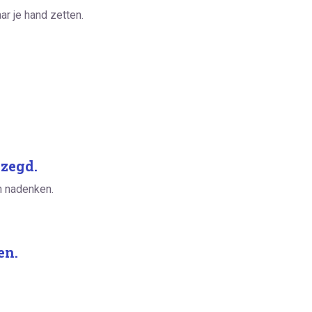
ar je hand zetten.
zegd.
en nadenken.
en.