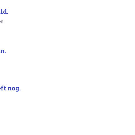
ld.
en.
n.
ft nog.