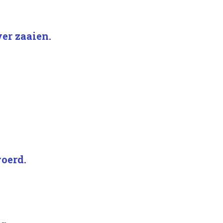
ver zaaien.
voerd.