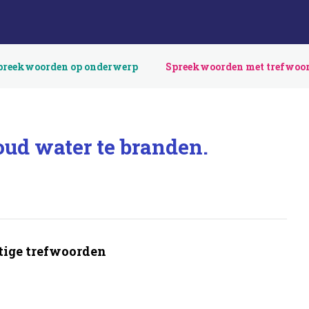
preekwoorden op onderwerp
Spreekwoorden met trefwoo
oud water te branden.
ige trefwoorden