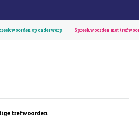
preekwoorden op onderwerp
Spreekwoorden met trefwoo
ige trefwoorden