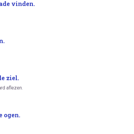
nade vinden.
n.
e ziel.
rd aflezen.
e ogen.