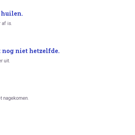
 huilen.
 af is.
 nog niet hetzelfde.
 uit.
et nagekomen.