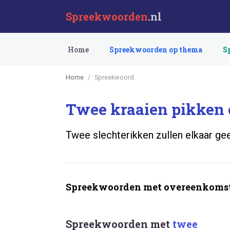
Spreekwoorden
.nl
Home
Spreekwoorden op thema
S
Home
Spreekwoord
Twee kraaien pikken e
Twee slechterikken zullen elkaar ge
Spreekwoorden met overeenkomst
Spreekwoorden met
twee