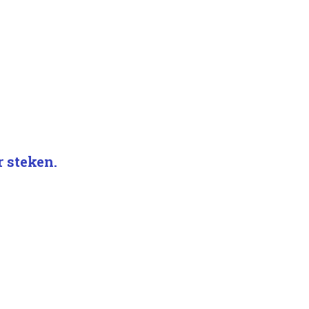
.
r steken.