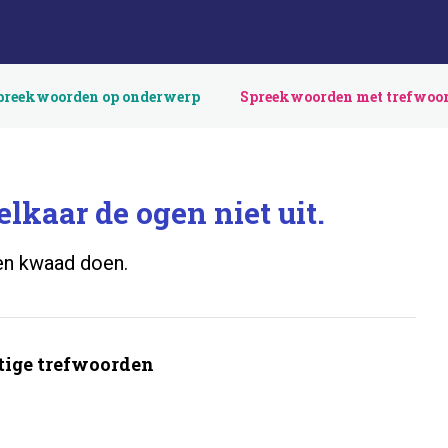
preekwoorden op onderwerp
Spreekwoorden met trefwoo
lkaar de ogen niet uit.
en kwaad doen.
ige trefwoorden