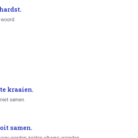
hardst.
 woord.
te kraaien.
 niet samen.
oit samen.
veau worden zelden elkaars vrienden.