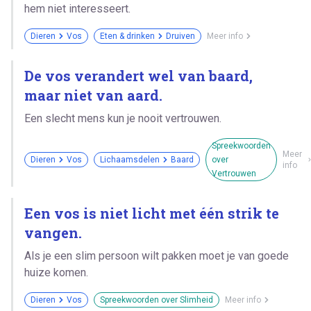
hem niet interesseert.
Dieren
Vos
Eten & drinken
Druiven
Meer info
De vos verandert wel van baard,
maar niet van aard.
Een slecht mens kun je nooit vertrouwen.
Spreekwoorden
Meer
Dieren
Vos
Lichaamsdelen
Baard
over
info
Vertrouwen
Een vos is niet licht met één strik te
vangen.
Als je een slim persoon wilt pakken moet je van goede
huize komen.
Dieren
Vos
Spreekwoorden over Slimheid
Meer info