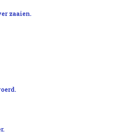
ver zaaien.
voerd.
r.