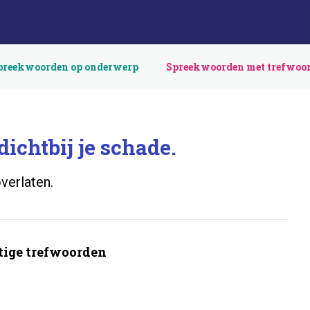
preekwoorden op onderwerp
Spreekwoorden met trefwoo
dichtbij je schade.
verlaten.
ige trefwoorden