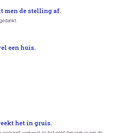
t men de stelling af.
fgedankt.
vel een huis.
eekt het in gruis.
 welvaart; verkwist ze het geld dan raak je aan de