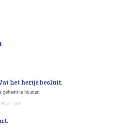
t.
t het hertje besluit.
 is geheim te houden.
Meer info
rt.