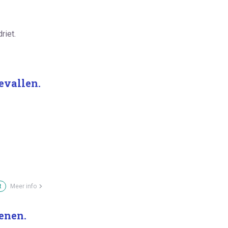
riet.
gevallen.
t
Meer info
enen.