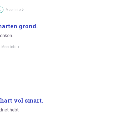
t
Meer info
harten grond.
enken.
Meer info
hart vol smart.
driet hebt.