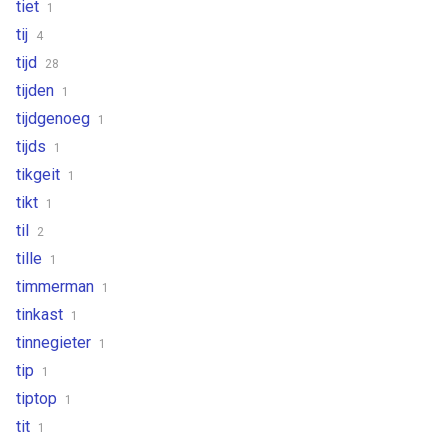
tiet
1
tij
4
tijd
28
tijden
1
tijdgenoeg
1
tijds
1
tikgeit
1
tikt
1
til
2
tille
1
timmerman
1
tinkast
1
tinnegieter
1
tip
1
tiptop
1
tit
1