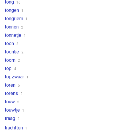
tong
16
tongen
1
tongriem
1
tonnen
2
tonnetje
1
toon
3
toontje
2
toorn
2
top
4
topzwaar
1
toren
5
torens
2
touw
5
touwtje
1
traag
2
trachtten
1