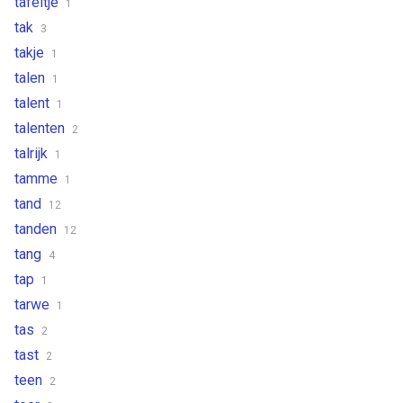
tafeltje
1
tak
3
takje
1
talen
1
talent
1
talenten
2
talrijk
1
tamme
1
tand
12
tanden
12
tang
4
tap
1
tarwe
1
tas
2
tast
2
teen
2