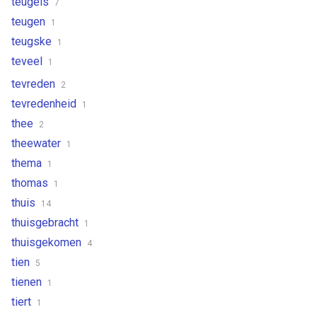
teugels
7
teugen
1
teugske
1
teveel
1
tevreden
2
tevredenheid
1
thee
2
theewater
1
thema
1
thomas
1
thuis
14
thuisgebracht
1
thuisgekomen
4
tien
5
tienen
1
tiert
1