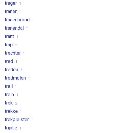
trager
1
tranen
1
tranenbrood
1
tranendal
1
trant
1
trap
2
trechter
1
tred
1
treden
5
tredmolen
1
treil
1
trein
1
trek
2
trekke
1
trekpleister
1
trijntje
1