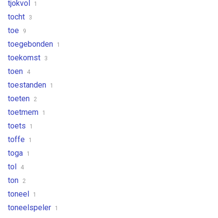
tjokvol
1
tocht
3
toe
9
toegebonden
1
toekomst
3
toen
4
toestanden
1
toeten
2
toetmem
1
toets
1
toffe
1
toga
1
tol
4
ton
2
toneel
1
toneelspeler
1