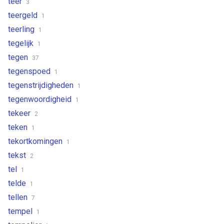
teer
3
teergeld
1
teerling
1
tegelijk
1
tegen
37
tegenspoed
1
tegenstrijdigheden
1
tegenwoordigheid
1
tekeer
2
teken
1
tekortkomingen
1
tekst
2
tel
1
telde
1
tellen
7
tempel
1