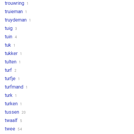
trouwring
1
truieman
1
truydeman
1
tuig
3
tuin
4
tuk
1
tukker
1
tulten
1
turf
2
turfje
1
turfmand
1
turk
1
turken
1
tussen
20
twaalf
5
twee
54