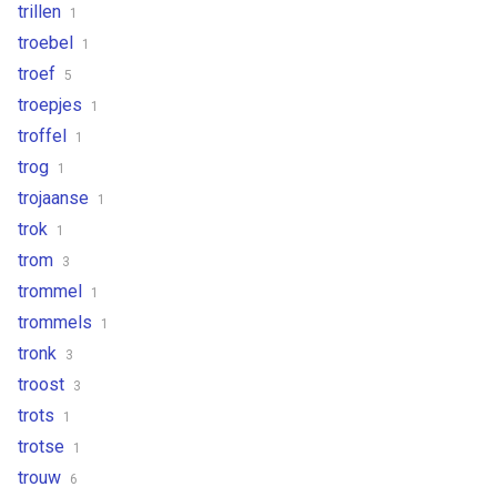
trillen
1
troebel
1
troef
5
troepjes
1
troffel
1
trog
1
trojaanse
1
trok
1
trom
3
trommel
1
trommels
1
tronk
3
troost
3
trots
1
trotse
1
trouw
6