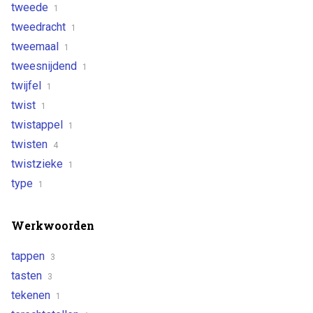
tweede
1
tweedracht
1
tweemaal
1
tweesnijdend
1
twijfel
1
twist
1
twistappel
1
twisten
4
twistzieke
1
type
1
Werkwoorden
tappen
3
tasten
3
tekenen
1