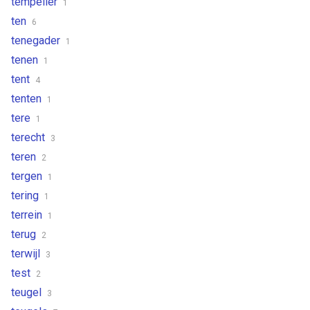
tempelier
1
ten
6
tenegader
1
tenen
1
tent
4
tenten
1
tere
1
terecht
3
teren
2
tergen
1
tering
1
terrein
1
terug
2
terwijl
3
test
2
teugel
3