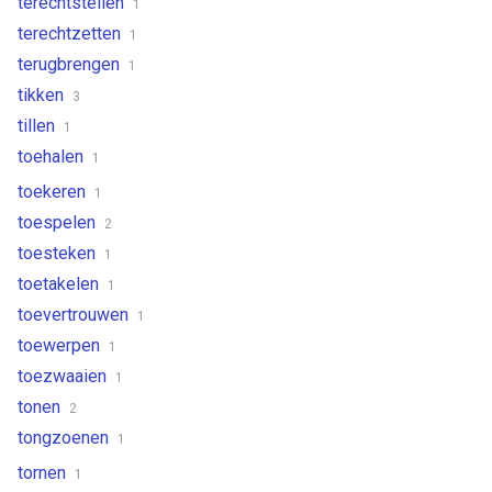
terechtstellen
1
terechtzetten
1
terugbrengen
1
tikken
3
tillen
1
toehalen
1
toekeren
1
toespelen
2
toesteken
1
toetakelen
1
toevertrouwen
1
toewerpen
1
toezwaaien
1
tonen
2
tongzoenen
1
tornen
1