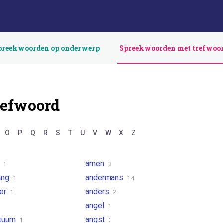
preekwoorden op onderwerp
Spreekwoorden met trefwoo
refwoord
O
P
Q
R
S
T
U
V
W
X
Z
n
amen
1
3
gang
andermans
1
14
der
anders
1
2
angel
1
tuum
angst
1
3