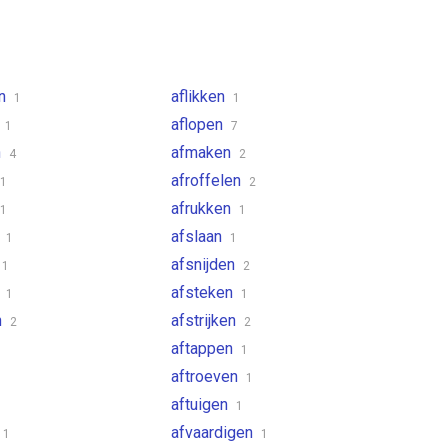
en
aflikken
1
1
n
aflopen
1
7
n
afmaken
4
2
afroffelen
1
2
afrukken
1
1
n
afslaan
1
1
afsnijden
1
2
n
afsteken
1
1
n
afstrijken
2
2
aftappen
1
aftroeven
1
aftuigen
1
1
afvaardigen
1
1