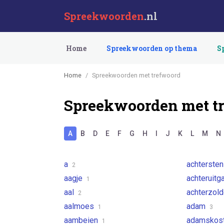
Spreekwoorden
.nl
Home
Spreekwoorden op thema
S
Home
Spreekwoorden met trefwoord
Spreekwoorden met t
A
B
D
E
F
G
H
I
J
K
L
M
N
a
achterste
2
aagje
achteruit
1
aal
achterzol
2
aalmoes
adam
1
3
aambeien
adamskos
1