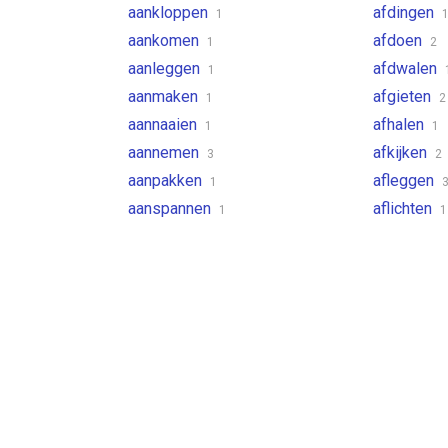
aankloppen
afdingen
1
aankomen
afdoen
1
2
aanleggen
afdwalen
1
aanmaken
afgieten
1
2
aannaaien
afhalen
1
1
aannemen
afkijken
3
2
aanpakken
afleggen
1
aanspannen
aflichten
1
1