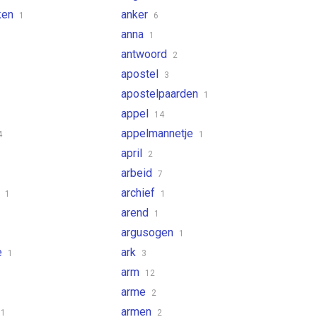
ken
anker
1
6
anna
1
antwoord
2
apostel
3
apostelpaarden
1
appel
14
appelmannetje
4
1
april
2
arbeid
7
g
archief
1
1
arend
1
argusogen
1
e
ark
1
3
arm
12
arme
2
armen
1
2