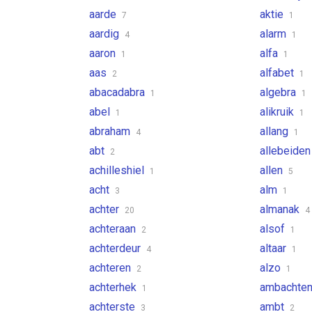
aarde
aktie
7
1
aardig
alarm
4
1
aaron
alfa
1
1
aas
alfabet
2
1
abacadabra
algebra
1
1
abel
alikruik
1
1
abraham
allang
4
1
abt
allebeide
2
achilleshiel
allen
1
5
acht
alm
3
1
achter
almanak
20
4
achteraan
alsof
2
1
achterdeur
altaar
4
1
achteren
alzo
2
1
achterhek
ambachte
1
achterste
ambt
3
2