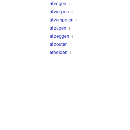
afvegen
1
2
afwerpen
2
afwimpelen
1
1
afzagen
1
afzeggen
1
afzouten
1
arbeiden
3
1