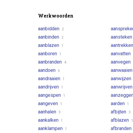
Werkwoorden
aanbidden
aansprek
2
aanbinden
aansteke
2
aanblazen
aantrekke
1
aanboren
aanvatten
1
aanbranden
aanvegen
4
aandoen
aanwaaie
6
aandraaien
aanwijzen
1
aandrijven
aanwrijve
1
aangespen
aanzegge
1
aangeven
aarden
1
1
aanhalen
afbijten
3
3
aankalken
afblazen
1
aanklampen
afbranden
1