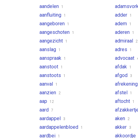
aandelen
adamsvor
1
aanfluiting
adder
1
1
aangeboren
adem
1
1
aangeschoten
aderen
1
1
aangezicht
admiraal
1
2
aanslag
adres
1
1
aanspraak
advocaat
1
aanstoot
afdak
1
1
aanstoots
afgod
1
3
aanval
afrekenin
1
aanzien
afstel
2
1
aap
aftocht
12
1
aard
afzakkertj
7
aardappel
aken
3
2
aardappelenbloed
akker
1
3
aardbei
akkoordje
1