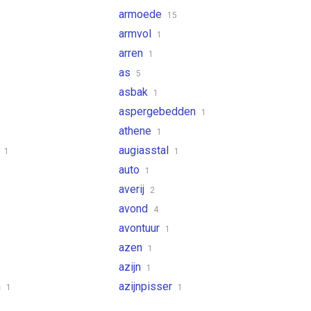
armoede
15
armvol
1
arren
1
as
5
asbak
1
aspergebedden
1
athene
1
n
augiasstal
1
1
auto
1
averij
2
avond
4
avontuur
1
azen
1
azijn
1
n
azijnpisser
1
1