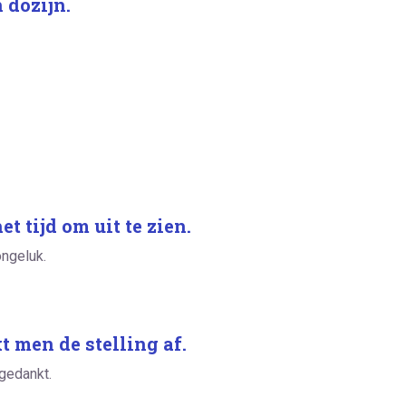
 dozijn.
t tijd om uit te zien.
ongeluk.
t men de stelling af.
fgedankt.