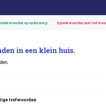
preekwoorden op onderwerp
Spreekwoorden met trefwoo
nden in een klein huis.
den.
ige trefwoorden